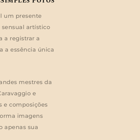
 Simples Fotos
l um presente
sensual artístico
a a registrar a
ra a essência única
randes mestres da
 Caravaggio e
es e composições
sforma imagens
ão apenas sua