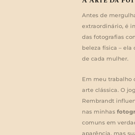
A Arte Da Fot
Antes de mergulh
extraordinário, é 
das fotografias c
beleza física – el
de cada mulher.
Em meu trabalho
arte clássica. O j
Rembrandt influen
nas minhas
fotogr
comuns em verdade
aparência, mas su