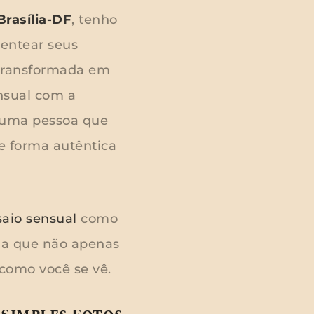
Brasília-DF
, tenho
sentear seus
 transformada em
nsual com a
e uma pessoa que
e forma autêntica
aio sensual
como
ia que não apenas
como você se vê.