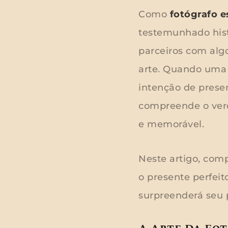
Como
fotógrafo e
testemunhado hist
parceiros com alg
arte. Quando uma 
intenção de prese
compreende o verd
e memorável.
Neste artigo, com
o presente perfei
surpreenderá seu 