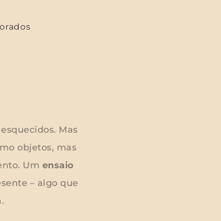
morados
 esquecidos. Mas
mo objetos, mas
ento. Um
ensaio
esente – algo que
.