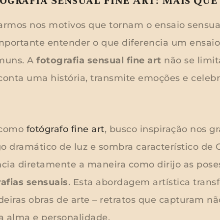
ografia Sensual Fine Art: Mais Que
armos nos motivos que tornam o ensaio sensua
importante entender o que diferencia um ensaio 
omuns. A
fotografia sensual fine art
não se limit
a conta uma história, transmite emoções e celeb
 como
fotógrafo fine art
, busco inspiração nos g
ogo dramático de luz e sombra característico de
cia diretamente a maneira como dirijo as pos
afias sensuais
. Esta abordagem artística tran
iras obras de arte – retratos que capturam n
a alma e personalidade.