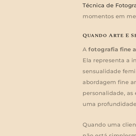
Técnica de Fotogra
momentos em memór
Quando Arte E S
A
fotografia fine 
Ela representa a i
sensualidade femin
abordagem fine ar
personalidade, as
uma profundidade e
Quando uma clien
não está simplesm