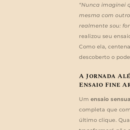
“Nunca imaginei q
mesma com outros 
realmente sou: for
realizou seu ensai
Como ela, centenas
descoberto o poder
A Jornada Al
Ensaio Fine A
Um
ensaio sensua
completa que come
último clique. Qu