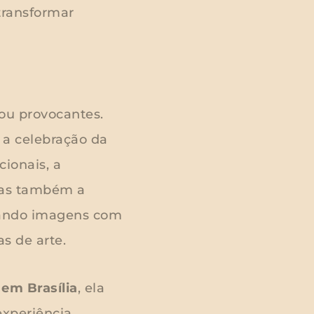
transformar
ou provocantes.
e a celebração da
cionais, a
 mas também a
riando imagens com
s de arte.
 em Brasília
, ela
experiência