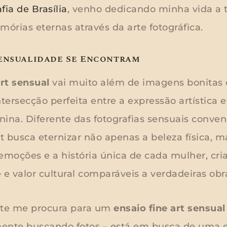
fia de Brasília
, venho dedicando minha vida a 
ias eternas através da arte fotográfica.
ensualidade Se Encontram
art sensual
vai muito além de imagens bonitas 
ntersecção perfeita entre a expressão artística 
ina. Diferente das fotografias sensuais conven
t busca eternizar não apenas a beleza física,
 emoções e a história única de cada mulher, c
 valor cultural comparáveis a verdadeiras obra
te me procura para um
ensaio fine art sensual
ente buscando fotos – está em busca de uma 