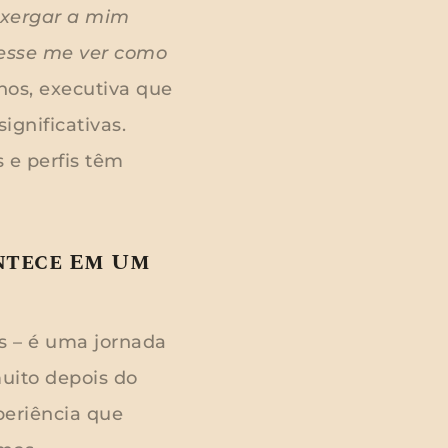
nxergar a mim
desse me ver como
nos, executiva que
ignificativas.
 e perfis têm
ntece Em Um
s – é uma jornada
uito depois do
periência que