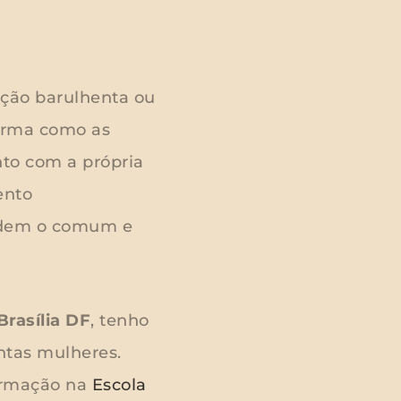
ução barulhenta ou
forma como as
nto com a própria
ento
endem o comum e
Brasília DF
, tenho
antas mulheres.
ormação na
Escola