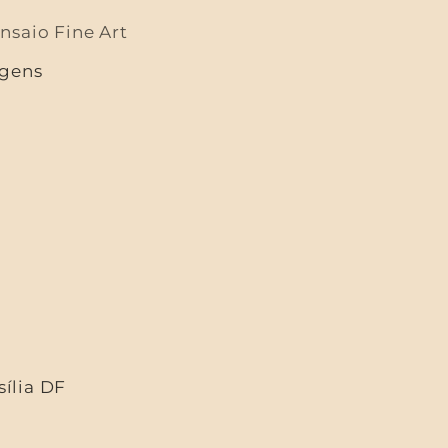
saio Fine Art
agens
ília DF